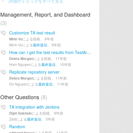
25個のトピックをすべて見る
Management, Report, and Dashboard
3
Customize TA test result
Minh Vo
による投稿、
9年前
Minh Voによる
最終返信
、
9年前
How can I get the test results from TestArchitect and email them to developers or to my boss?
Debra Morgan
による投稿、
11年前
Hien Nguyenによる
最終返信
、
10年前
Replicate repository server
Debra Morgan
による投稿、
11年前
Do Nguyenによる
最終返信
、
11年前
Other Questions
8
TA integration with Jenkins
Dipti Gokhale
による投稿、
9年前
Zaidによる
最終返信
、
5年前
Random
edmond ferrao
による投稿、
11年前