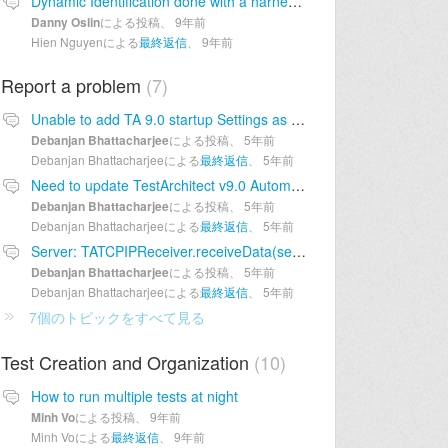
Dynamic Identification done with a harness action
Danny Oslin
による投稿、
9年前
Hien Nguyenによる
最終返信
、
9年前
Report a problem
7
Unable to add TA 9.0 startup Settings as the Add button within the dialog box is hidden below task bar when accessed from AWS even in full screen view
Debanjan Bhattacharjee
による投稿、
5年前
Debanjan Bhattacharjeeによる
最終返信
、
5年前
Need to update TestArchitect v9.0 Automation Agent for Google Chrome as it shows version 90.0 but actually contains version 86.0
Debanjan Bhattacharjee
による投稿、
5年前
Debanjan Bhattacharjeeによる
最終返信
、
5年前
Server: TATCPIPReceiver.receiveData(selector, sc, problems, buffer): The TCPIP Receiver received number of read bytes < 0 error while trying to access repository on AWS
Debanjan Bhattacharjee
による投稿、
5年前
Debanjan Bhattacharjeeによる
最終返信
、
5年前
7個のトピックをすべて見る
Test Creation and Organization
10
How to run multiple tests at night
Minh Vo
による投稿、
9年前
Minh Voによる
最終返信
、
9年前