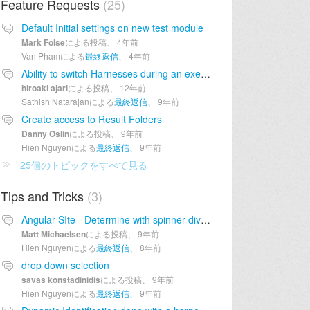
Feature Requests
25
Default Initial settings on new test module
Mark Folse
による投稿、
4年前
Van Phamによる
最終返信
、
4年前
Ability to switch Harnesses during an execution
hiroaki ajari
による投稿、
12年前
Sathish Natarajanによる
最終返信
、
9年前
Create access to Result Folders
Danny Oslin
による投稿、
9年前
Hien Nguyenによる
最終返信
、
9年前
25個のトピックをすべて見る
Tips and Tricks
3
Angular SIte - Determine with spinner div is gone
Matt Michaelsen
による投稿、
9年前
Hien Nguyenによる
最終返信
、
8年前
drop down selection
savas konstadinidis
による投稿、
9年前
Hien Nguyenによる
最終返信
、
9年前