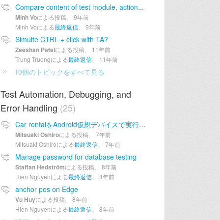
Compare content of test module, action...
Minh Vo
による投稿、
9年前
Minh Voによる
最終返信
、
9年前
Simulte CTRL + click with TA?
Zeeshan Patel
による投稿、
11年前
Trung Truongによる
最終返信
、
11年前
10個のトピックをすべて見る
Test Automation, Debugging, and
Error Handling
25
Car rentalをAndroid仮想デバイスで実行できません。
Mitsuaki Oshiro
による投稿、
7年前
Mitsuaki Oshiroによる
最終返信
、
7年前
Manage password for database testing
Staffan Hedström
による投稿、
8年前
Hien Nguyenによる
最終返信
、
8年前
anchor pos on Edge
Vu Huy
による投稿、
8年前
Hien Nguyenによる
最終返信
、
8年前