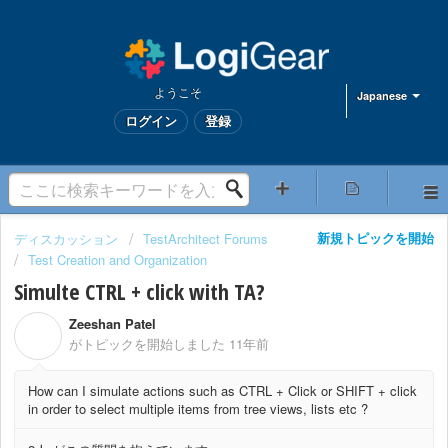
ようこそ
Japanese
ログイン
登録
新規トピックを開始
ディスカッション
TestArchitect Forums
Test Creation and Organization
Simulte CTRL + click with TA?
Zeeshan Patel
Z
がトピックを開始しました
11年前
How can I simulate actions such as CTRL + Click or SHIFT + click
in order to select multiple items from tree views, lists etc ?