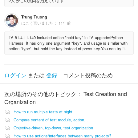
2人 がこの質問を抱えています
Trung Truong
はこう言いました：
11年前
TA 81.4.11.149 included action "hold key" in TA upgrade/Python
Harness. It has only one argument "key", and usage is similar with
action "type", but hold the key instead of press key.
You can try it.
ログイン
または
登録
コメント投稿のため
次の場所のその他のトピック：
Test Creation and
Organization
How to run multiple tests at night
Compare content of test module, action...
Objective-driven, top-down, test organization
How to use actions/interfaces between many projects?